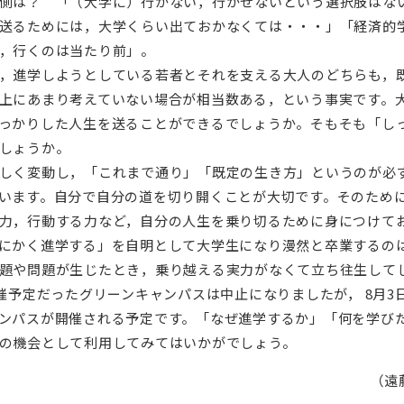
側は？ 「（大学に）行かない，行かせないという選択肢はな
送るためには，大学くらい出ておかなくては・・・」「経済的
，行くのは当たり前」。
，進学しようとしている若者とそれを支える大人のどちらも，
上にあまり考えていない場合が相当数ある，という事実です。
っかりした人生を送ることができるでしょうか。そもそも「し
しょうか。
しく変動し，「これまで通り」「既定の生き方」というのが必
います。自分で自分の道を切り開くことが大切です。そのため
力，行動する力など，自分の人生を乗り切るために身につけて
にかく進学する」を自明として大学生になり漫然と卒業するの
題や問題が生じたとき，乗り越える実力がなくて立ち往生して
催予定だったグリーンキャンパスは中止になりましたが， 8月3
ンパスが開催される予定です。「なぜ進学するか」「何を学び
の機会として利用してみてはいかがでしょう。
（遠