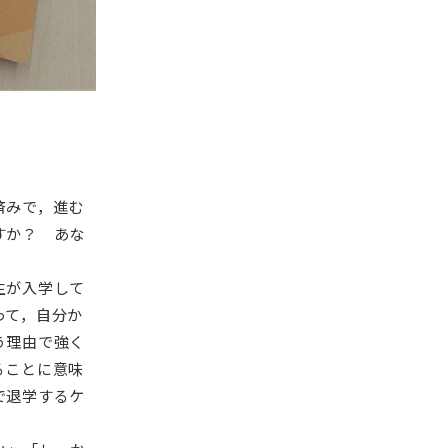
済みで，進む
すか？ あな
生が入学して
って，自分か
う理由で強く
ることに意味
で退学するケ