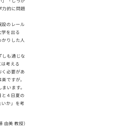
い」「しっか
学力的に問題
既設のレール
大学を出る
っかりした人
ずしも通じな
には考える
おく必要があ
は楽ですが，
しまいます。
日と４日夏の
たいか」を考
藤 由美 教授）