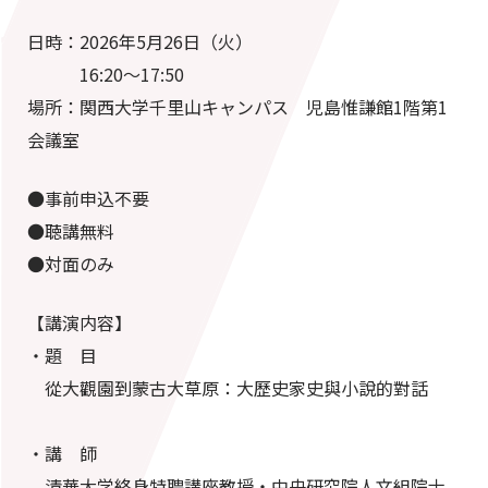
日時：2026年5月26日（火）
16:20～17:50
場所：関西大学千里山キャンパス 児島惟謙館1階第1
会議室
●事前申込不要
●聴講無料
●対面のみ
【講演内容】
・題 目
從⼤觀園到蒙古⼤草原：⼤歷史家史與⼩說的對話
・講 師
清華大学終⾝特聘講座教授・中央研究院⼈⽂組院⼠