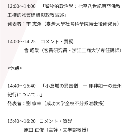
13:00～14:00 「聖物的政治學：七至八世紀東亞佛教
王權的物質建構與政教論述」
発表者：李 志鴻（臺灣大學社會科學院博士後研究員）
14:00～14:25 コメント・質疑
曾 昭駿（客員研究員・浙江工商大学専任講師）
<休憩>
14:40～15:40 「小倉城の異国僧 ― 即非如一の豊州
紀行について --」
発表者：劉 家幸（成功大学全校不分系准教授）
15:40～16:20 コメント・質疑
原田 正俊（主幹・文学部教授）