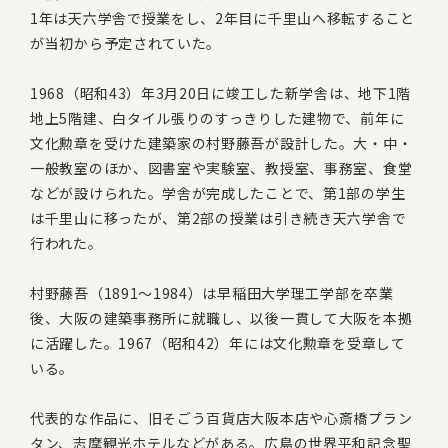
1年は天六学舎で授業をし、2年目に千里山へ移転すること
が当初から予定されていた。
1968（昭和43）年3月20日に竣工した新学舎は、地下1階
地上5階建、白タイル張りのすっきりした建物で、前年に
文化勲章を受けた建築家の村野藤吾が設計した。大・中・
一般教室のほか、図書室や実験室、教授室、事務室、食堂
などが設けられた。学舎が完成したことで、第1部の学生
は千里山に移ったが、第2部の授業は引き続き天六学舎で
行われた。
村野藤吾（1891～1984）は早稲田大学理工学部を卒業
後、大阪の建築事務所に就職し、以後一貫して大阪を本拠
に活躍した。1967（昭和42）年には文化勲章を受章して
いる。
代表的な作品に、旧そごう百貨店大阪本店や心斎橋プラン
タン、志摩観光ホテルなどがある。広島の世界平和記念聖