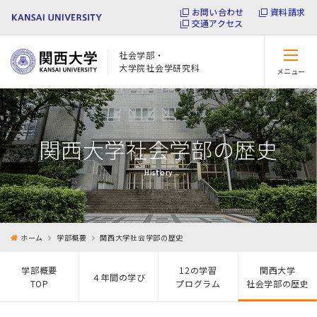
お問い合わせ
資料請求
交通アクセス
社会学部・
大学院社会学研究科
メニュー
閉じる
関西大学社会学部の歴史
History
ホーム
学部概要
関西大学社会学部の歴史
学部概要
12の学習
関西大学
４年間の学び
TOP
プログラム
社会学部の歴史