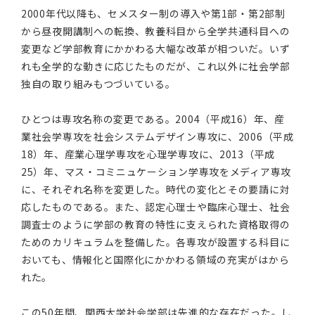
2000年代以降も、セメスター制の導入や第1部・第2部制
から昼夜開講制への転換、教養科目から全学共通科目への
変更など学部教育にかかわる大幅な改革が相ついだ。いず
れも全学的な動きに応じたものだが、これ以外に社会学部
独自の取り組みもつづいている。
ひとつは専攻名称の変更である。2004（平成16）年、産
業社会学専攻を社会システムデザイン専攻に、2006（平成
18）年、産業心理学専攻を心理学専攻に、2013（平成
25）年、マス・コミニュケーション学専攻をメディア専攻
に、それぞれ名称を変更した。時代の変化とその要請に対
応したものである。また、認定心理士や臨床心理士、社会
調査士のように学部の教育の特性に支えられた資格取得の
ためのカリキュラムを整備した。各専攻が設置する科目に
おいても、情報化と国際化にかかわる領域の充実がはから
れた。
この50年間、関西大学社会学部は先進的な存在だった。し