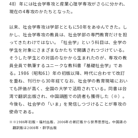
48）年には社会学専攻と産業心理学専攻がさらに分かれ、
現在の4専攻のかたちとなった。
以来、社会学専攻は学部とともに50年をあゆんできた。し
かし、社会学専攻の教員は、社会学部の専門教育だけを担
ってきたわけではない。「社会学」という科目は、全学の
学生を対象にさまざまなかたちで開講されつづけている。
そうした学生との対話のなかから生まれたのが、専攻の教
員全員で執筆するユニークな教科書『基礎社会学』であ
る。1986（昭和61）年の初版以降、時代に合わせて改訂
を重ね、刊行から30年経てなお、社会学の教育現場におい
ても評価が高く、全国の大学で活用されている。同書は台
湾で翻訳出版され、中国語圏での読者も獲得した（※）。
今後も、社会学の「いま」を発信しつづけることが専攻の
使命である。
※1986年初版・福村出版、2006年の新訂版から世界思想社。中国語の
翻訳版は2008年・群学出版