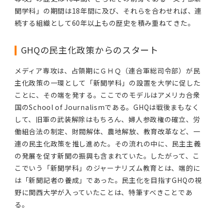
聞学科」の期間は18年間に及び、それらを合わせれば、連
続する組織として60年以上もの歴史を積み重ねてきた。
GHQの民主化政策からのスタート
メディア専攻は、占領期にＧＨＱ（連合軍総司令部）が民
主化政策の一環として「新聞学科」の設置を大学に促した
ことに、その端を発する。ここでのモデルはアメリカ合衆
国のSchool of Journalismである。GHQは戦後まもなく
して、旧軍の武装解除はもちろん、婦人参政権の確立、労
働組合法の制定、財閥解体、農地解放、教育改革など、一
連の民主化政策を推し進めた。その流れの中に、民主主義
の発展を促す新聞の振興も含まれていた。したがって、こ
こでいう「新聞学科」のジャーナリズム教育とは、端的に
は「新聞記者の養成」であった。民主化を目指すGHQの視
野に関西大学が入っていたことは、特筆すべきことであ
る。