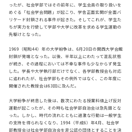
ったが、社会学部ではその前年に、学生会員の取り扱いを
めぐる「社会学会問題」が起こり、学舎正面玄関が全面バ
リケード封鎖される事件が起きた。そしてこれが、学生た
ちが実力を行使して学部や大学に改革を求める学生運動の
先駆けとなった。
1969（昭和44）年の大学紛争は、6月20日の関西大学会館
封鎖が発端となった。以後、半年以上にわたって混乱状態
が続き、その過程においては不幸な事件も少なからず発生
した。学長や大学執行部だけでなく、各学部教授会も対応
に追われたが、社会学部もその例外ではなく、この年度に
開催された教授会は63回に及んだ。
大学紛争が終息した後は、数次にわたる授業料値上げ反対
運動が起こったが、その時も社会学部自治会は急先鋒とな
った。しかし、時代の流れとともに過激な行動は一般学生
の支持を得られなくなり、1994（平成6）年4月、社会学
部教授会は社会学部自治会を非公認の団体とすることを決