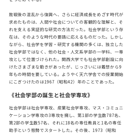
敗戦後の混乱から復興へ、さらに経済成長をめざす時代が
求めたものは、人間や社会についての客観的な理解と、そ
れを支える実証的な研究の方法だった。社会学部という存
在は、そのような時代の要請に応えるものだった。しかし
ながら、社会学を学習・研究する機関の多くは、独立した
社会学部ではなく、他の社会・人文系学部の一学科、一専
攻として位置づけられた。関西大学でも社会学部創設に向
けたさまざまな動きがあったが、じっさいには着想から9
年もの時間を要している。ようやく天六学舎での授業開始
にこぎつけたのは1967（昭和42）年のことであった。
《社会学部の誕生と社会学専攻》
社会学部は社会学専攻、産業社会学専攻、マス・コミュニ
ケーション学専攻の3専攻を擁し、第1部の学生数787名、
第2部の学生数57名、それに18名の専任教員と1名の専任
助手という態勢でスタートした。その後、1973（昭和