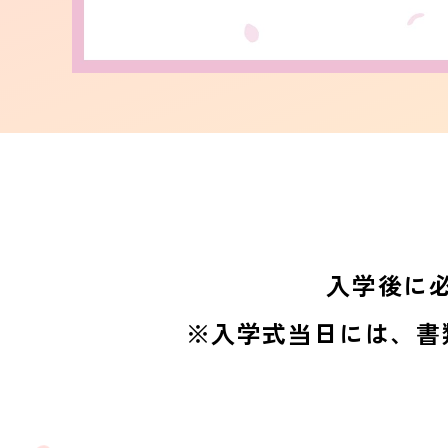
入学後に
※入学式当日には、書