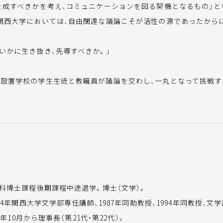
何を成すべきかを考え、コミュニケーションを図る契機となるもの」
た関西大学においては、自由闊達な議論こそが活性の源であったから
いかに生き抜き、先導すべきか。」
設置学校の学生生徒と教職員が議論を交わし、一丸となって挑戦す
究科博士課程後期課程中途退学。博士（文学）。
84年関西大学文学部専任講師、1987年同助教授、1994年同教授、文
0年10月から理事長（第21代・第22代）。