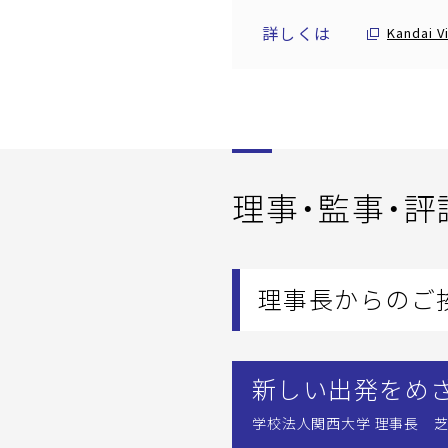
詳しくは
Kandai V
理事・監事・評
理事長からのご
新しい出発をめ
学校法人関西大学 理事長 芝