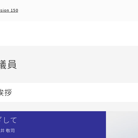
ision 150
議員
挨拶
ざして
井 敬司