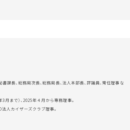
。秘書課長、総務局次長、総務局長、法人本部長、評議員、常任理事な
5年3月まで）、2025年４月から専務理事。
O法人カイザーズクラブ理事。