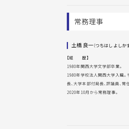
常務理事
土橋 良一
（つちはし よしか
【経 歴】
1980年関西大学文学部卒業。
1980年学校法人関西大学入職
長、大学本部付局長、評議員、常
2020年10月から常務理事。