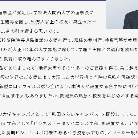
0期理事会が発足し、学校法人関西大学の理事長に
・生徒等を擁し、50万人以上の校友が巣立った一
に、身の引き締まる思いです。
大阪控訴院院長児島惟謙の支援を得て、現職の裁判官、検察官等が教
1922（大正11）年の大学昇格に際して、学理と実際との調和を説い
発と教育に取り組んでまいりました。
がありましたが、地元大阪やその他多くのご支援を得て、乗り越えて
に大阪の財界のご支援により実現した大学昇格と当時の息吹を再確認す
る新型コロナウイルス感染症により、本法人が設置する各学校におい
境に直面する人もありましたが、教職員の熱意と校友をはじめとする
。
番目の大学キャンパスとして「吹田みらいキャンパス」を開設しました
4番目の新学部として「ビジネスデータサイエンス学部」を設置すること
えた長期ビジョンは、「将来のあるべき姿を示すもの」といった一般