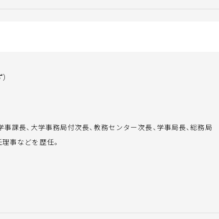
ず）
。学事課長、大学事務局付次長、教務センター次長、学事局長、総務局
任理事などを歴任。