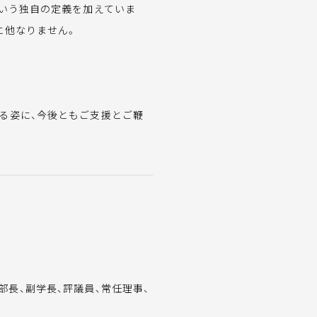
という独自の定義を加えていま
に他なりません。
る姿に、今後ともご支援とご鞭
学部長、副学長、評議員、常任理事、